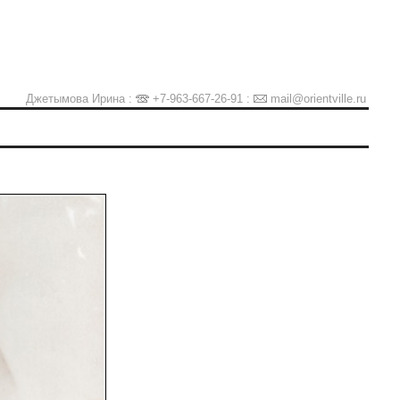
Джетымова Ирина :
+7-963-667-26-91
:
mail@orientville.ru
Ы