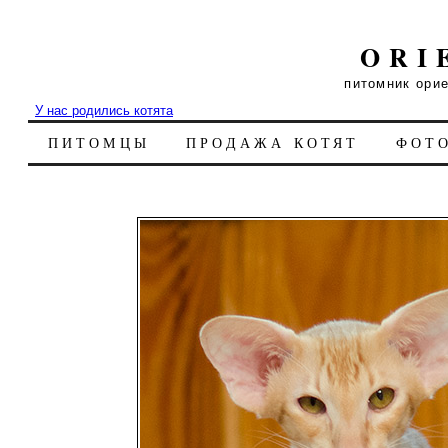
ORI
питомник ори
У нас родились котята
ПИТОМЦЫ
ПРОДАЖА КОТЯТ
ФОТ