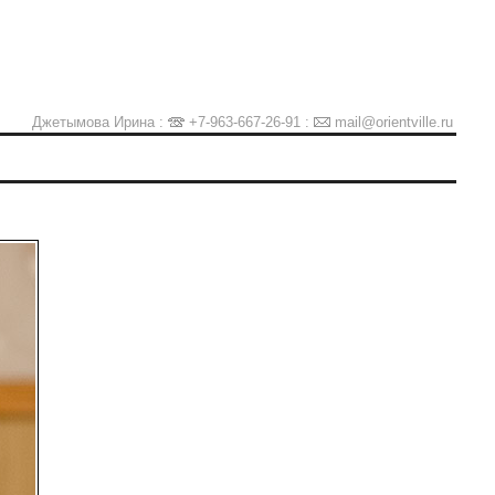
Джетымова Ирина :
+7-963-667-26-91
:
mail@orientville.ru
Ы