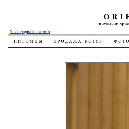
ORI
питомник ори
У нас родились котята
ПИТОМЦЫ
ПРОДАЖА КОТЯТ
ФОТ