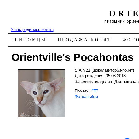
ORI
питомник орие
У нас родились котята
ПИТОМЦЫ
ПРОДАЖА КОТЯТ
ФОТ
Orientville's Pocahontas
SIA h 21 (шоколад-торби-пойнт)
Дата рождения: 05.03.2013
Заводчик/владелец: Джетымова 
Пометы:
"T"
Фотоальбом