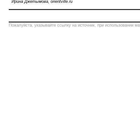
Ирина Джетымова, orientville.ru
Пожалуйста, указывайте ссылку на источник, при использовании ма