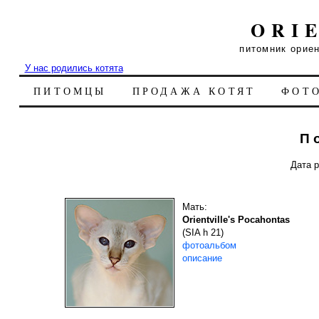
ORI
питомник орие
У нас родились котята
ПИТОМЦЫ
ПРОДАЖА КОТЯТ
ФОТ
П
Дата р
Мать:
Orientville's Pocahontas
(SIA h 21)
фотоальбом
описание