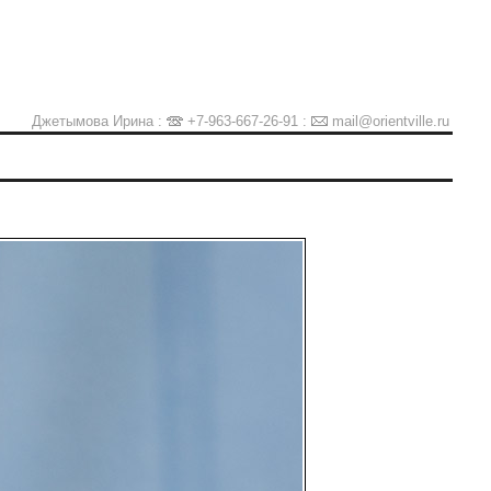
Джетымова Ирина :
+7-963-667-26-91
:
mail@orientville.ru
Ы