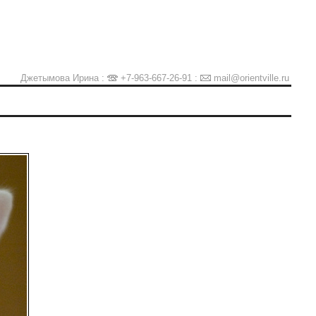
Джетымова Ирина :
+7-963-667-26-91
:
mail@orientville.ru
Ы