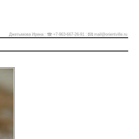
Джетымова Ирина :
+7-963-667-26-91
:
mail@orientville.ru
Ы