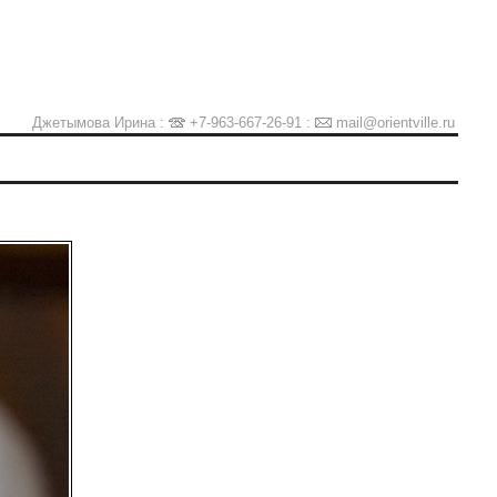
Джетымова Ирина :
+7-963-667-26-91
:
mail@orientville.ru
Ы