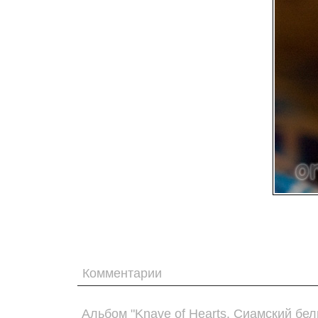
Комментарии
Альбом "Knave of Hearts. Сиамский бел