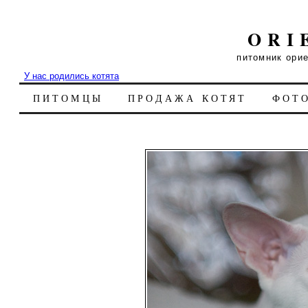
ORI
питомник ори
У нас родились котята
ПИТОМЦЫ
ПРОДАЖА КОТЯТ
ФОТ