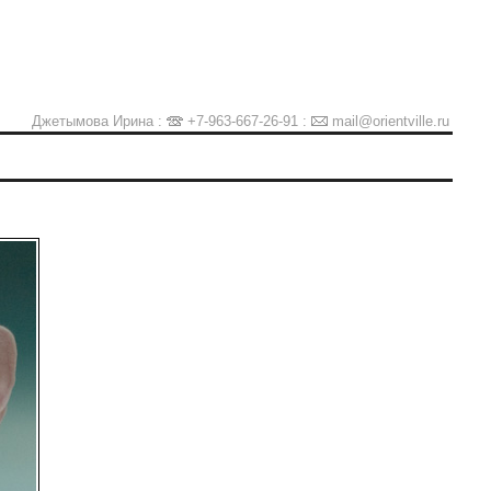
Джетымова Ирина :
+7-963-667-26-91
:
mail@orientville.ru
Ы