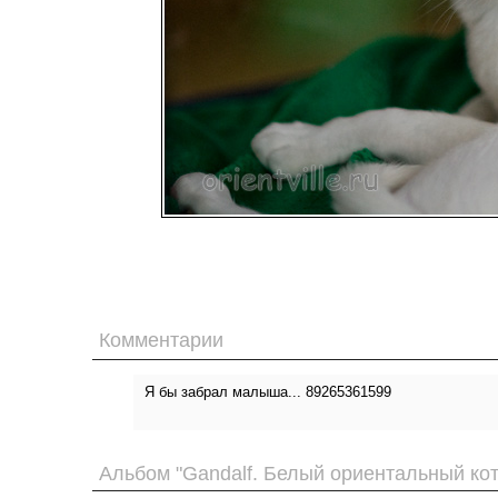
Комментарии
Я бы забрал малыша... 89265361599
Альбом "Gandalf. Белый ориентальный кот