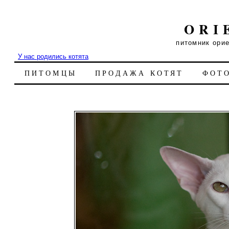
ORI
питомник ори
У нас родились котята
ПИТОМЦЫ
ПРОДАЖА КОТЯТ
ФОТ