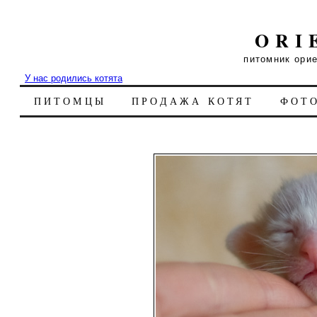
ORI
питомник ори
У нас родились котята
ПИТОМЦЫ
ПРОДАЖА КОТЯТ
ФОТ