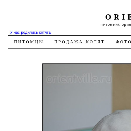
ORI
питомник ори
У нас родились котята
ПИТОМЦЫ
ПРОДАЖА КОТЯТ
ФОТ