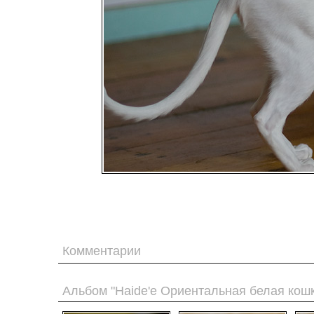
Комментарии
Альбом "Haide'e Ориентальная белая кошк