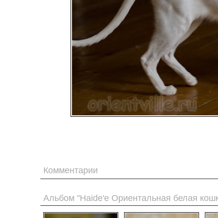
Комментарии
Альбом "Haide'e Ориентальная белая кошк