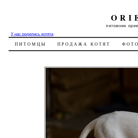
ORI
питомник ори
У нас родились котята
ПИТОМЦЫ
ПРОДАЖА КОТЯТ
ФОТ