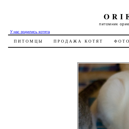
ORI
питомник ори
У нас родились котята
ПИТОМЦЫ
ПРОДАЖА КОТЯТ
ФОТ