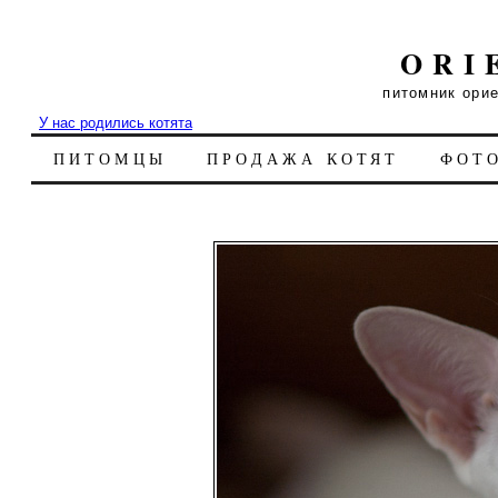
ORI
питомник ори
У нас родились котята
ПИТОМЦЫ
ПРОДАЖА КОТЯТ
ФОТ