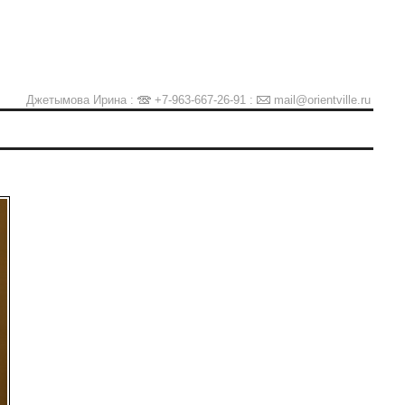
Джетымова Ирина :
+7-963-667-26-91
:
mail@orientville.ru
Ы