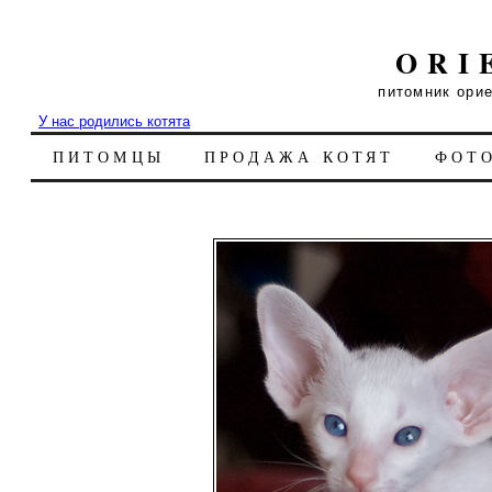
ORI
питомник ори
У нас родились котята
ПИТОМЦЫ
ПРОДАЖА КОТЯТ
ФОТ