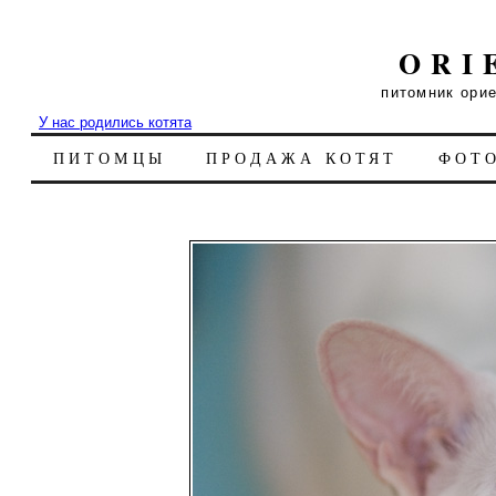
ORI
питомник ори
У нас родились котята
ПИТОМЦЫ
ПРОДАЖА КОТЯТ
ФОТ