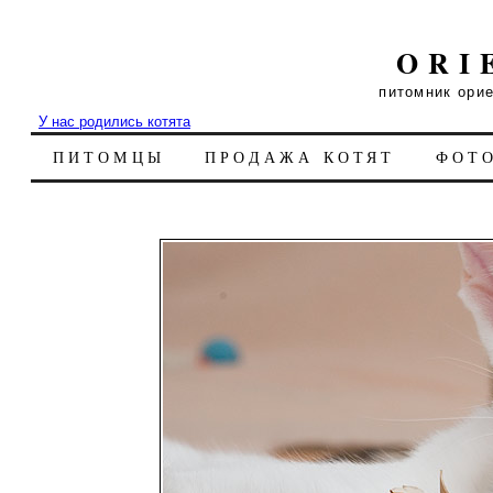
ORI
питомник ори
У нас родились котята
ПИТОМЦЫ
ПРОДАЖА КОТЯТ
ФОТ