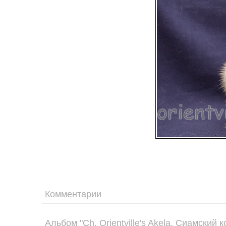
Комментарии
Альбом "Ch. Orientville's Akela. Сиамский к