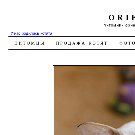
ORI
питомник ори
У нас родились котята
ПИТОМЦЫ
ПРОДАЖА КОТЯТ
ФОТ