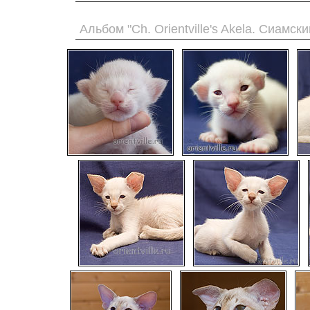
Альбом "Ch. Orientville's Akela. Сиамски