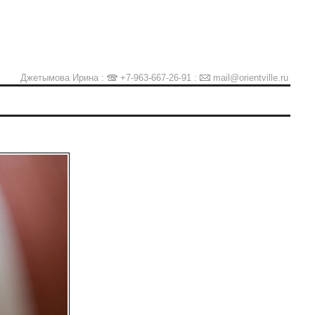
Джетымова Ирина :
+7-963-667-26-91
:
mail@orientville.ru
Ы