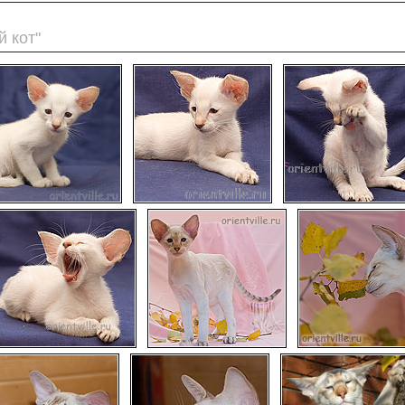
й кот"