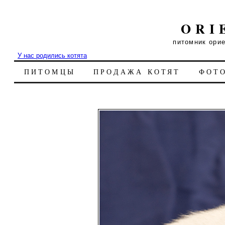
ORI
питомник ори
У нас родились котята
ПИТОМЦЫ
ПРОДАЖА КОТЯТ
ФОТ