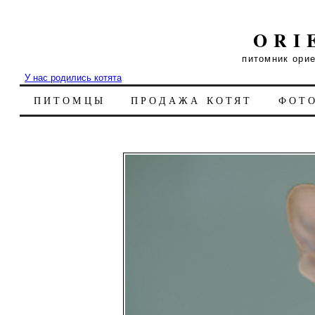
ORI
питомник ори
У нас родились котята
ПИТОМЦЫ
ПРОДАЖА КОТЯТ
ФОТ