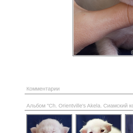
Комментарии
Альбом "Ch. Orientville's Akela. Сиамский к