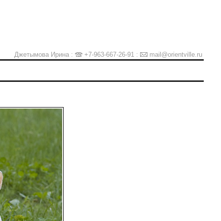
Джетымова Ирина :
+7-963-667-26-91
:
mail@orientville.ru
Ы