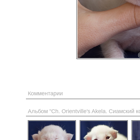
Комментарии
Альбом "Ch. Orientville's Akela. Сиамский к