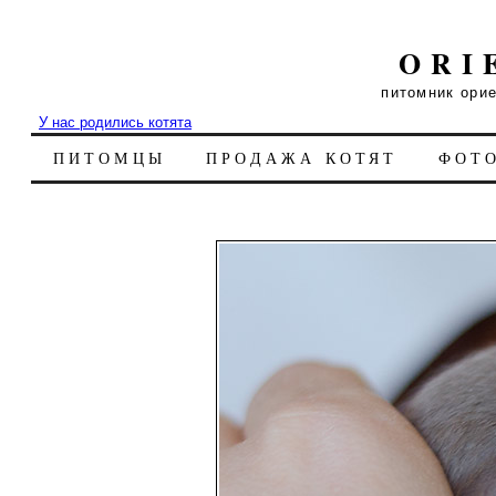
ORI
питомник ори
У нас родились котята
ПИТОМЦЫ
ПРОДАЖА КОТЯТ
ФОТ