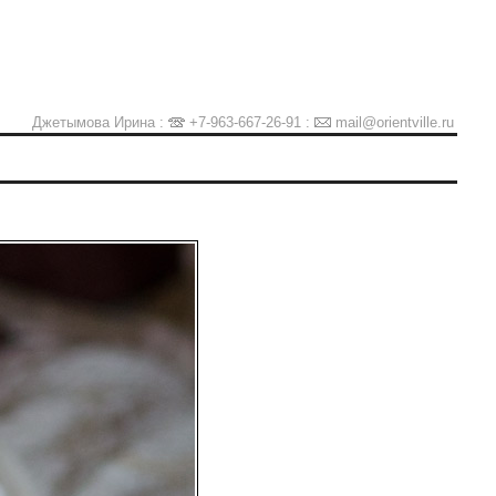
Джетымова Ирина :
+7-963-667-26-91
:
mail@orientville.ru
Ы