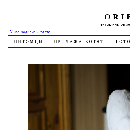
ORI
питомник ори
У нас родились котята
ПИТОМЦЫ
ПРОДАЖА КОТЯТ
ФОТ