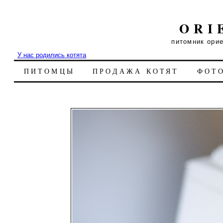
ORI
питомник ори
У нас родились котята
ПИТОМЦЫ
ПРОДАЖА КОТЯТ
ФОТ