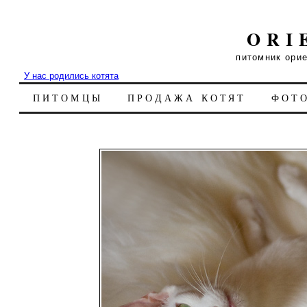
ORI
питомник ори
У нас родились котята
ПИТОМЦЫ
ПРОДАЖА КОТЯТ
ФОТ