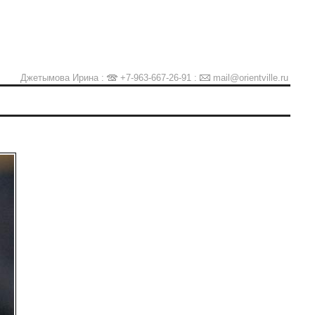
Джетымова Ирина :
+7-963-667-26-91
:
mail@orientville.ru
Ы