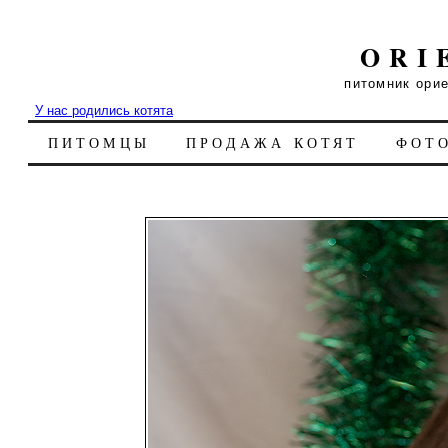
ORI
питомник ори
У нас родились котята
ПИТОМЦЫ
ПРОДАЖА КОТЯТ
ФОТ