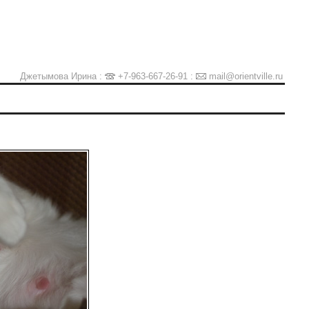
Джетымова Ирина :
+7-963-667-26-91
:
mail@orientville.ru
Ы