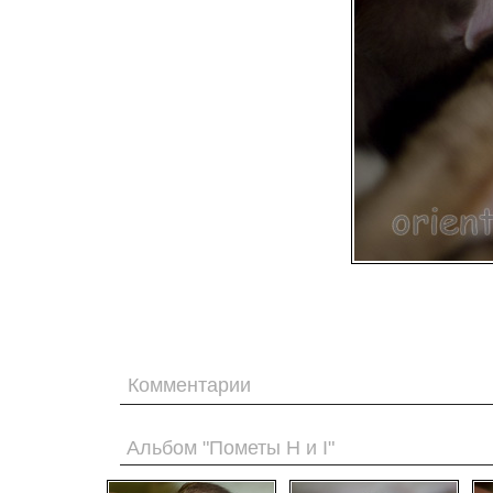
Комментарии
Альбом "Пометы H и I"