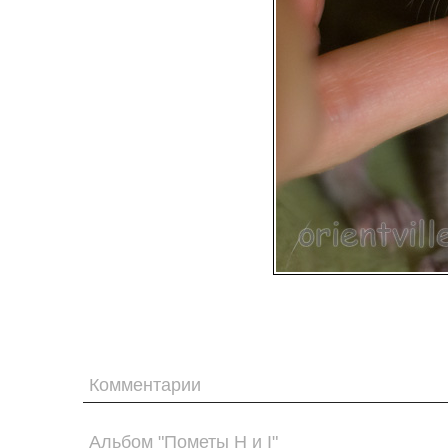
Комментарии
Альбом "Пометы H и I"