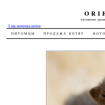
ORI
питомник ори
У нас родились котята
ПИТОМЦЫ
ПРОДАЖА КОТЯТ
ФОТ