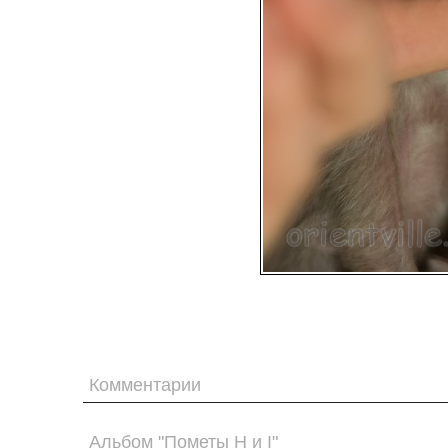
Комментарии
Альбом "Пометы H и I"