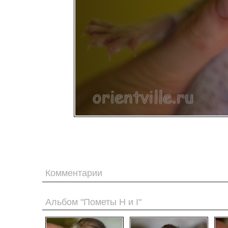
Комментарии
Альбом "Пометы H и I"