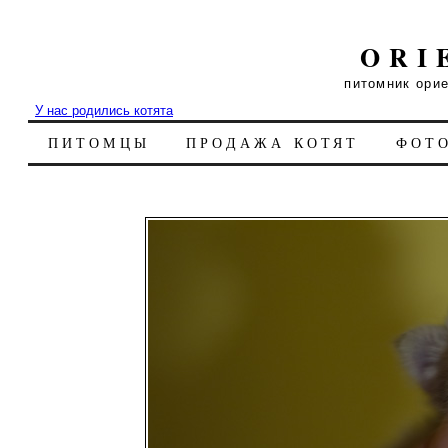
ORI
питомник ори
У нас родились котята
ПИТОМЦЫ
ПРОДАЖА КОТЯТ
ФОТ