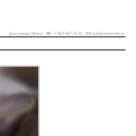
Джетымова Ирина :
+7-963-667-26-91
:
mail@orientville.ru
Ы