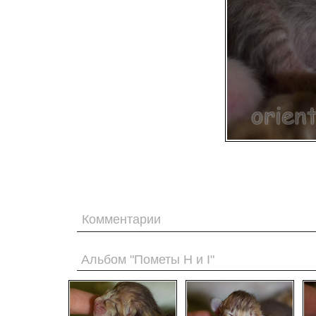
Комментарии
Альбом "Пометы H и I"