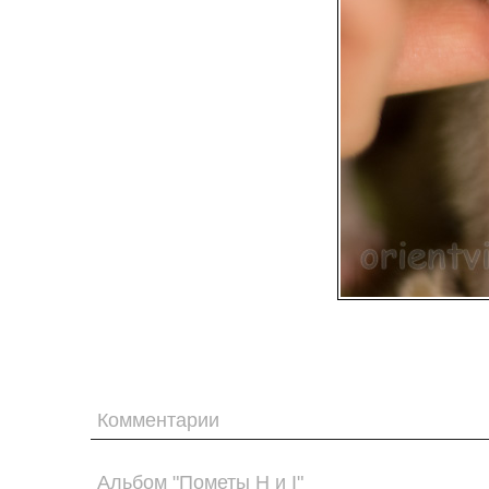
Комментарии
Альбом "Пометы H и I"