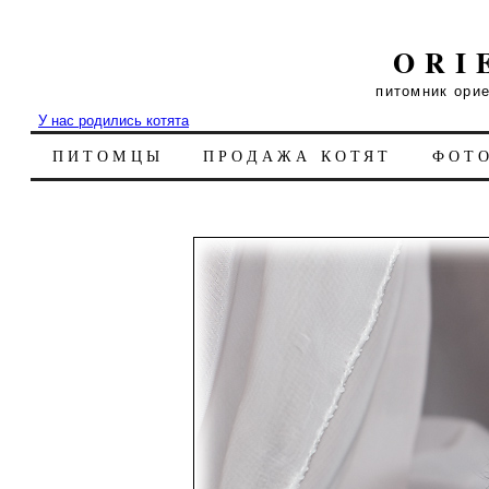
ORI
питомник ори
У нас родились котята
ПИТОМЦЫ
ПРОДАЖА КОТЯТ
ФОТ