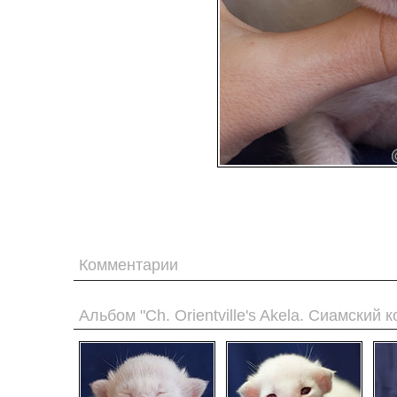
Комментарии
Альбом "Ch. Orientville's Akela. Сиамский к