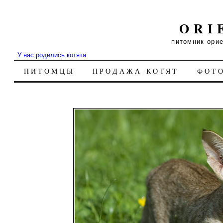
ORI
питомник ори
У нас родились котята
ПИТОМЦЫ
ПРОДАЖА КОТЯТ
ФОТ