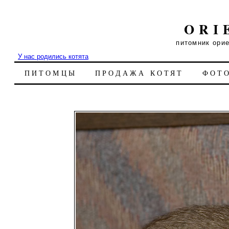
ORI
питомник ори
У нас родились котята
ПИТОМЦЫ
ПРОДАЖА КОТЯТ
ФОТ