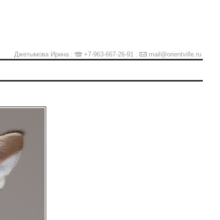
Джетымова Ирина :
+7-963-667-26-91
:
mail@orientville.ru
Ы