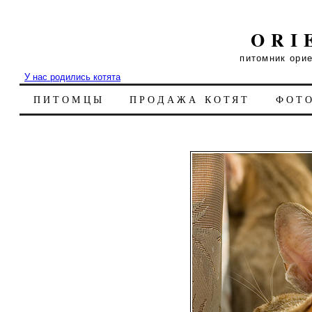
ORI
питомник ори
У нас родились котята
ПИТОМЦЫ
ПРОДАЖА КОТЯТ
ФОТ